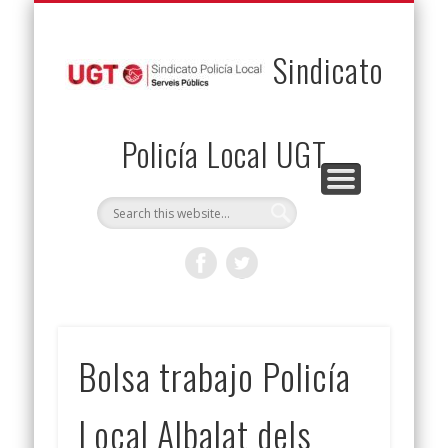
PERMUTAS
CONTACTO
VENTAJAS
AFILIACIÓN
SERVICIOS
INICIO
Envía tu permuta
Noticias
Descuentos
Federación
Jurídicos
Solicitud
Sindicato
Policía Local UGT
Bolsa trabajo Policía
Local Albalat dels