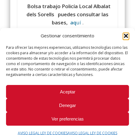
Bolsa trabajo Policía Local Albalat
dels Sorells puedes consultar las
bases,
aq
uí
.
Gestionar consentimiento
Comparte y siguenos en
www.facebook.com/policialocalugt
Para ofrecer las mejores experiencias, utilizamos tecnologías como las
cookies para almacenar y/o acceder a la información del dispositivo. El
Twitter @ugtpolicialocal
consentimiento de estas tecnologías nos permitirá procesar datos
como el comportamiento de navegación o las identificaciones únicas
www.policialocalugt.es
en este sitio. No consentir o retirar el consentimiento, puede afectar
negativamente a ciertas características y funciones.
Did you like this article? Share it with your friends!
Aceptar
Tweet
Denegar
Ver preferencias
AVISO LEGAL LEY DE COOKIES
AVISO LEGAL LEY DE COOKIES
© 2026 Sindicato Policía Local UGT