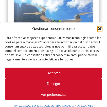
Gestionar consentimiento
Para ofrecer las mejores experiencias, utilizamos tecnologías como las
cookies para almacenar y/o acceder a la información del dispositivo. El
consentimiento de estas tecnologías nos permitirá procesar datos
como el comportamiento de navegación o las identificaciones únicas
en este sitio. No consentir o retirar el consentimiento, puede afectar
Publicación Proyecto Decretos
negativamente a ciertas características y funciones.
RPAS
Aceptar
Foto Ayto. Finestrat. Informamos que en el
DOGV de hoy 25 de marzo se ha publicado la
Denegar
información pública sobre el proyecto de …
Ver preferencias
AVISO LEGAL LEY DE COOKIES
AVISO LEGAL LEY DE COOKIES