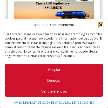
Gestionar consentimiento
Para ofrecer las mejores experiencias, utilizamos tecnologías como las
cookies para almacenar y/o acceder a la información del dispositivo. El
consentimiento de estas tecnologías nos permitirá procesar datos
como el comportamiento de navegación o las identificaciones únicas
en este sitio. No consentir o retirar el consentimiento, puede afectar
negativamente a ciertas características y funciones.
Cursos Formación Septiembre
Aceptar
Os presentamos dos nuevos cursos on-line
dentro del plan de colaboración en materia de
formación con el sindicato UFP del Cuerpo
Denegar
Nacional …
Ver preferencias
AVISO LEGAL LEY DE COOKIES
AVISO LEGAL LEY DE COOKIES
© 2026 Sindicato Policía Local UGT