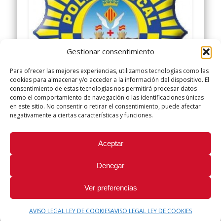
Gestionar consentimiento
Para ofrecer las mejores experiencias, utilizamos tecnologías como las
cookies para almacenar y/o acceder a la información del dispositivo. El
consentimiento de estas tecnologías nos permitirá procesar datos
como el comportamiento de navegación o las identificaciones únicas
Catorce nuevos agentes para la
en este sitio. No consentir o retirar el consentimiento, puede afectar
negativamente a ciertas características y funciones.
Policía Local
Aceptar
Catorce nuevos agentes para la Policía Local El
gobierno municipal consigue aumentar las
plazas negociando con Subdelegación tras la
Denegar
presión de los …
Ver preferencias
AVISO LEGAL LEY DE COOKIES
AVISO LEGAL LEY DE COOKIES
© 2026 Sindicato Policía Local UGT