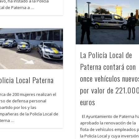
avo, ha instado a la Policía
cal de Paterna a …
La Policía Local de
Paterna contará con
once vehículos nuevo
olicia Local Paterna
por valor de 221.00
rca de 200 mujeres realizan el
euros
rso de defensa personal
partido por los y las
mpañeras de la Policía Local de
El Ayuntamiento de Paterna h
terna …
aprobado la renovación de la
flota de vehículos empleados 
la Policía Local y cuya inversió