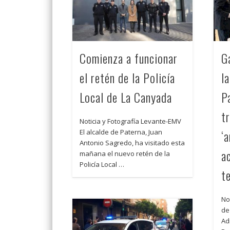
Comienza a funcionar
G
el retén de la Policía
l
Local de La Canyada
P
t
Noticia y Fotografía Levante-EMV
‘
El alcalde de Paterna, Juan
Antonio Sagredo, ha visitado esta
a
mañana el nuevo retén de la
Policía Local …
t
No
de 
Ad