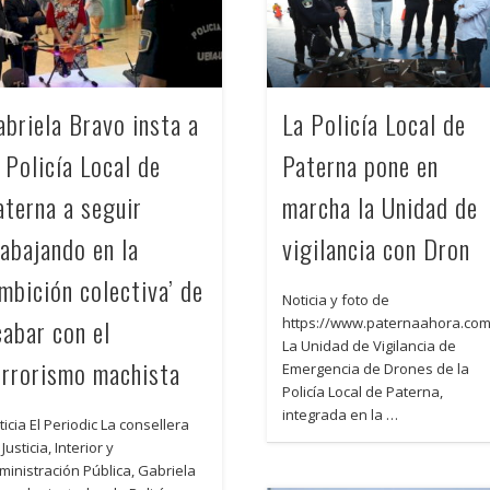
abriela Bravo insta a
La Policía Local de
a Policía Local de
Paterna pone en
aterna a seguir
marcha la Unidad de
rabajando en la
vigilancia con Dron
ambición colectiva’ de
Noticia y foto de
cabar con el
https://www.paternaahora.co
La Unidad de Vigilancia de
errorismo machista
Emergencia de Drones de la
Policía Local de Paterna,
integrada en la …
ticia El Periodic La consellera
Justicia, Interior y
ministración Pública, Gabriela