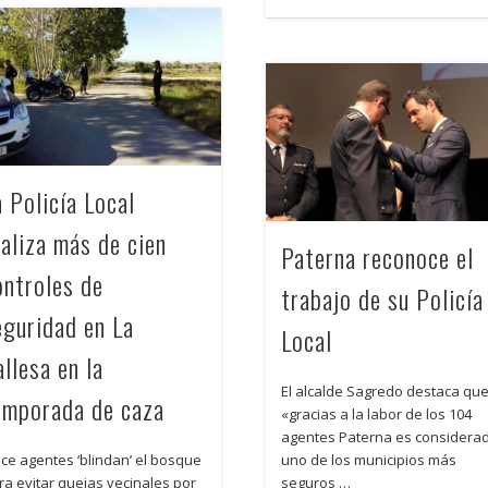
a Policía Local
ealiza más de cien
Paterna reconoce el
ontroles de
trabajo de su Policía
eguridad en La
Local
llesa en la
El alcalde Sagredo destaca qu
emporada de caza
«gracias a la labor de los 104
agentes Paterna es considera
uno de los municipios más
ce agentes ‘blindan’ el bosque
seguros …
ra evitar quejas vecinales por