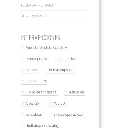
TEULADA-MORAIRA
Uncategorized
INTERVENCIONES
#noticias #policía local #plv
asuntospropios
detención
Drones
formacionpolicial
FORMACIÓN
jubilación anticipada
legislación
Oposición
POLICIA
policíalocal
sindicatopolicialocal
sindicatopolicíalocalugt