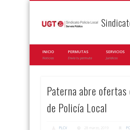
Sindicat
Facebook
Twitter
INICIO
PERMUTAS
SERVICIOS
Noticias
Envía tu permuta
Jurídicos
Paterna abre ofertas 
de Policía Local
PLCV
28 marzo, 2019
PO