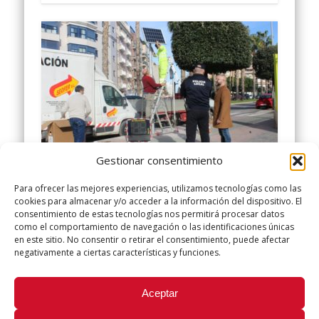
Gestionar consentimiento
La Policía Local realiza un curso
Para ofrecer las mejores experiencias, utilizamos tecnologías como las
cookies para almacenar y/o acceder a la información del dispositivo. El
consentimiento de estas tecnologías nos permitirá procesar datos
sobre el uso de radares e
como el comportamiento de navegación o las identificaciones únicas
en este sitio. No consentir o retirar el consentimiento, puede afectar
instala uno pedagógico en la
negativamente a ciertas características y funciones.
Avenida
Aceptar
Los y las agentes del cuerpo de Policía Local de