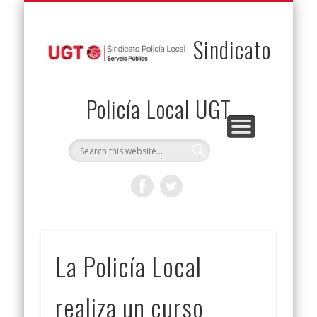
PERMUTAS
CONTACTO
VENTAJAS
AFILIACIÓN
SERVICIOS
INICIO
Envía tu permuta
Noticias
Descuentos
Federación
Jurídicos
Solicitud
Sindicato
Policía Local UGT
La Policía Local
realiza un curso