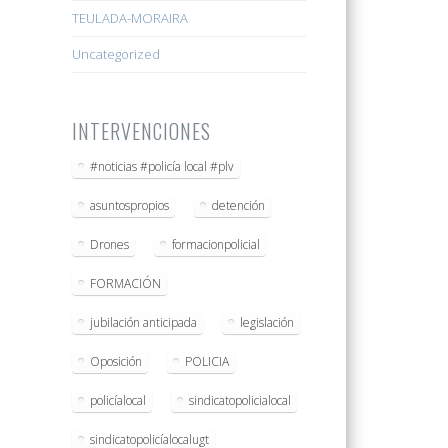
TEULADA-MORAIRA
Uncategorized
INTERVENCIONES
#noticias #policía local #plv
asuntospropios
detención
Drones
formacionpolicial
FORMACIÓN
jubilación anticipada
legislación
Oposición
POLICIA
policíalocal
sindicatopolicialocal
sindicatopolicíalocalugt