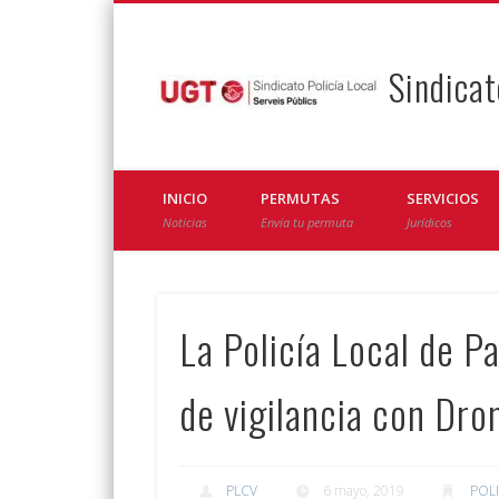
Sindicat
Facebook
Twitter
INICIO
PERMUTAS
SERVICIOS
Noticias
Envía tu permuta
Jurídicos
La Policía Local de P
de vigilancia con Dro
PLCV
6 mayo, 2019
POL