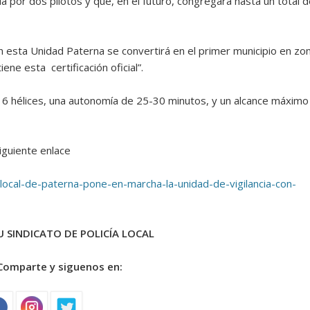
por dos pilotos y que, en el futuro, congregará hasta un total d
n esta Unidad Paterna se convertirá en el primer municipio en zo
tiene esta
certificación oficial”.
ene 6 hélices, una autonomía de 25-30 minutos, y un alcance máximo
siguiente enlace
local-de-paterna-pone-en-marcha-la-unidad-de-vigilancia-con-
 SINDICATO DE POLICÍA LOCAL
Comparte y siguenos en: