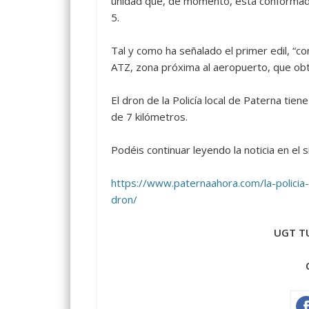
unidad que, de momento, está conformada 
5.
Tal y como ha señalado el primer edil,
“co
ATZ, zona próxima al aeropuerto, que ob
El dron de la Policía local de Paterna ti
de 7 kilómetros.
Podéis continuar leyendo la noticia en el 
https://www.paternaahora.com/la-policia-
dron/
UGT TU