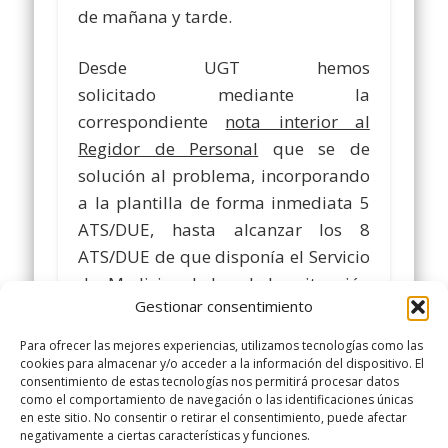
de mañana y tarde.
Desde UGT hemos
solicitado mediante la
correspondiente
nota interior al
Regidor de Personal
que se de
solución al problema, incorporando
a la plantilla de forma inmediata 5
ATS/DUE, hasta alcanzar los 8
ATS/DUE de que disponía el Servicio
de Medicina Laboral. La situación
Gestionar consentimiento
generada ya no sólo afecta a los
funcionarios adscritos a dicho
Para ofrecer las mejores experiencias, utilizamos tecnologías como las
servicio, sino que afecta a la
cookies para almacenar y/o acceder a la información del dispositivo. El
consentimiento de estas tecnologías nos permitirá procesar datos
TOTALIDAD DE LOS FUNCIONARIOS
como el comportamiento de navegación o las identificaciones únicas
de este Ayuntamiento.
en este sitio. No consentir o retirar el consentimiento, puede afectar
negativamente a ciertas características y funciones.