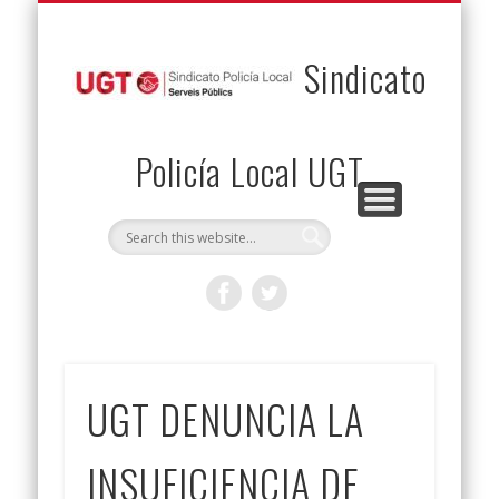
PERMUTAS
CONTACTO
VENTAJAS
AFILIACIÓN
SERVICIOS
INICIO
Envía tu permuta
Noticias
Descuentos
Federación
Jurídicos
Solicitud
Sindicato
Policía Local UGT
UGT DENUNCIA LA
INSUFICIENCIA DE