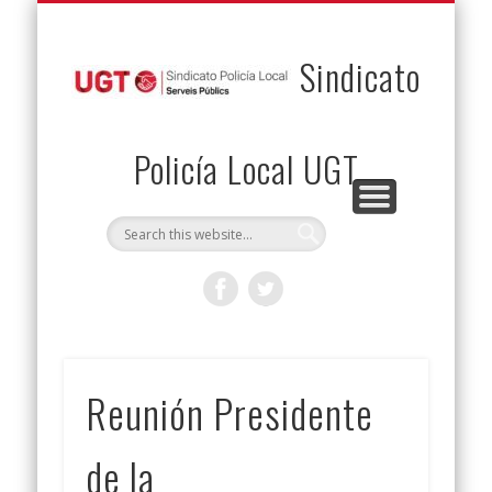
PERMUTAS
CONTACTO
VENTAJAS
AFILIACIÓN
SERVICIOS
INICIO
Envía tu permuta
Noticias
Descuentos
Federación
Jurídicos
Solicitud
Sindicato
Policía Local UGT
Reunión Presidente
de la