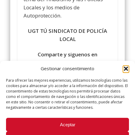
Locales y los medios de
Autoprotección.
UGT TÚ SINDICATO DE POLICÍA
LOCAL
Comparte y siguenos en
https://www.facebook.com/policialocalugt
Gestionar consentimiento
#sindicatopolicialocalugt#UGT
Para ofrecer las mejores experiencias, utilizamos tecnologías como las
+Sindicato Policía Local UGT
cookies para almacenar y/o acceder a la información del dispositivo. El
consentimiento de estas tecnologías nos permitirá procesar datos
twitter.com/UGTPoliciaLocal
como el comportamiento de navegación o las identificaciones únicas
http://www.policialocalugt.es
en este sitio. No consentir o retirar el consentimiento, puede afectar
negativamente a ciertas características y funciones.
Did you like this article? Share it with your friends!
Aceptar
Tweet