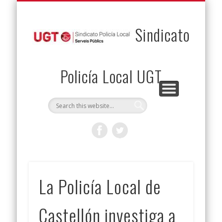
PERMUTAS
CONTACTO
VENTAJAS
AFILIACIÓN
SERVICIOS
INICIO
Envía tu permuta
Noticias
Descuentos
Federación
Jurídicos
Solicitud
Sindicato
Policía Local UGT
La Policía Local de
Castellón investiga a