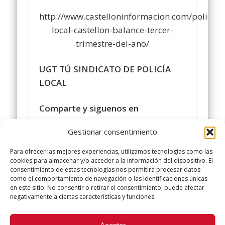
http://www.castelloninformacion.com/policia-
local-castellon-balance-tercer-
trimestre-del-ano/
UGT TÚ SINDICATO DE POLICÍA
LOCAL
Comparte y siguenos en
https://www.facebook.com/policialocalugt
Gestionar consentimiento
#sindicatopolicialocalugt
#UGT
Para ofrecer las mejores experiencias, utilizamos tecnologías como las
+Sindicato Policía Local UGT
cookies para almacenar y/o acceder a la información del dispositivo. El
consentimiento de estas tecnologías nos permitirá procesar datos
twitter.com/UGTPoliciaLocal
como el comportamiento de navegación o las identificaciones únicas
http://www.policialocalugt.es
en este sitio. No consentir o retirar el consentimiento, puede afectar
negativamente a ciertas características y funciones.
Did you like this article? Share it with your friends!