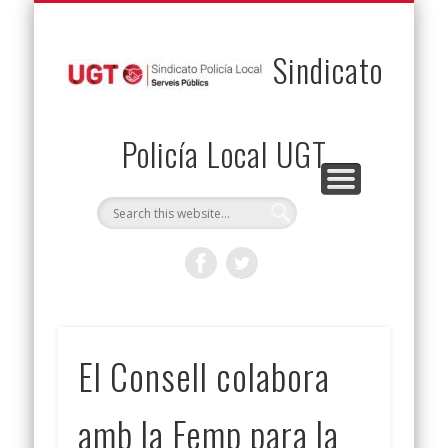
PERMUTAS
CONTACTO
VENTAJAS
AFILIACIÓN
SERVICIOS
INICIO
Envía tu permuta
Noticias
Descuentos
Federación
Jurídicos
Solicitud
Sindicato
Policía Local UGT
El Consell colabora
amb la Femp para la