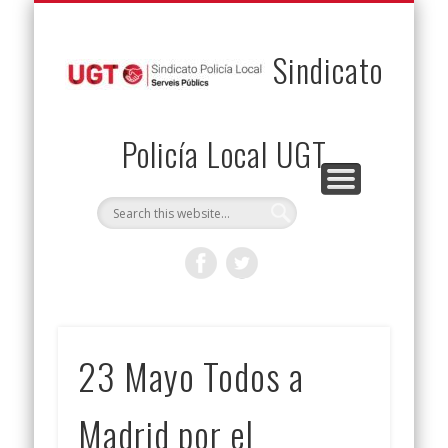
PERMUTAS
CONTACTO
VENTAJAS
AFILIACIÓN
SERVICIOS
INICIO
Envía tu permuta
Noticias
Descuentos
Federación
Jurídicos
Solicitud
Sindicato
Policía Local UGT
23 Mayo Todos a
Madrid por el