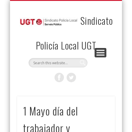
PERMUTAS
CONTACTO
VENTAJAS
AFILIACIÓN
SERVICIOS
INICIO
Envía tu permuta
Noticias
Descuentos
Federación
Jurídicos
Solicitud
Sindicato
Policía Local UGT
1 Mayo día del
trabajador y