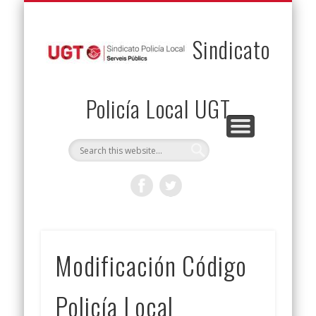
PERMUTAS
CONTACTO
VENTAJAS
AFILIACIÓN
SERVICIOS
INICIO
Envía tu permuta
Noticias
Descuentos
Federación
Jurídicos
Solicitud
Sindicato
Policía Local UGT
Modificación Código
Policía Local