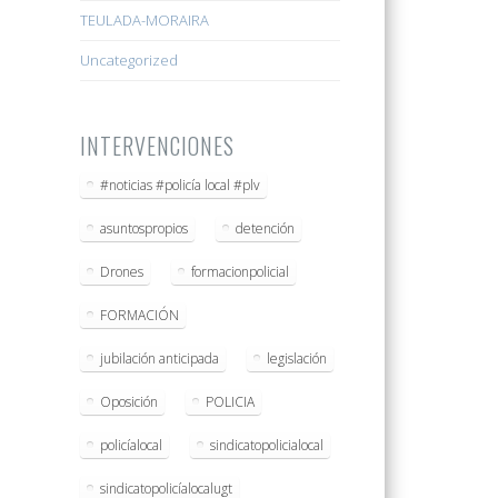
TEULADA-MORAIRA
Uncategorized
INTERVENCIONES
#noticias #policía local #plv
asuntospropios
detención
Drones
formacionpolicial
FORMACIÓN
jubilación anticipada
legislación
Oposición
POLICIA
policíalocal
sindicatopolicialocal
sindicatopolicíalocalugt