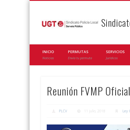
Sindicat
Facebook
Twitter
INICIO
PERMUTAS
SERVICIOS
Noticias
Envía tu permuta
Jurídicos
Reunión FVMP Oficia
PLCV
11 julio, 2018
Ley 