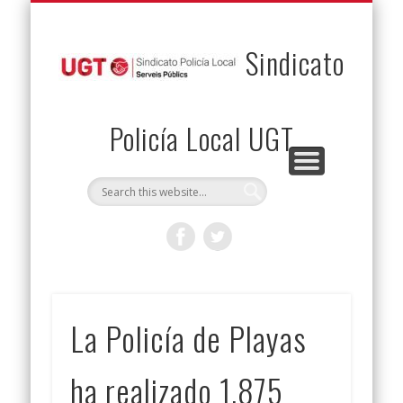
PERMUTAS
CONTACTO
VENTAJAS
AFILIACIÓN
SERVICIOS
INICIO
Envía tu permuta
Noticias
Descuentos
Federación
Jurídicos
Solicitud
Sindicato
Policía Local UGT
La Policía de Playas
ha realizado 1.875