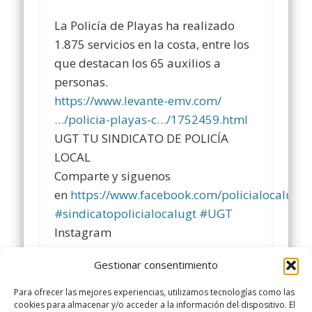
La Policía de Playas ha realizado
1.875 servicios en la costa, entre los
que destacan los 65 auxilios a
personas.
https://www.levante-emv.com/
…/policia-playas-c…/1752459.html
UGT TU SINDICATO DE POLICÍA
LOCAL
Comparte y siguenos
en
https://www.facebook.com/policialocalugt
#
sindicatopolicialocalugt
#
UGT
Instagram
@sindicatopolicialocalugt
Gestionar consentimiento
+Sindicato Policía Local UGT UGT
twitter.com/UGTPoliciaLocal
Para ofrecer las mejores experiencias, utilizamos tecnologías como las
cookies para almacenar y/o acceder a la información del dispositivo. El
http://www.policialocalugt.es