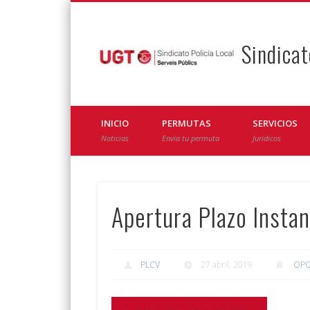
Sindicat
Facebook
Twitter
INICIO
PERMUTAS
SERVICIOS
Noticias
Envía tu permuta
Jurídicos
Apertura Plazo Instan
PLCV
27 abril, 2019
OPO