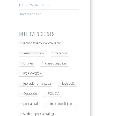
TEULADA-MORAIRA
Uncategorized
INTERVENCIONES
#noticias #policía local #plv
asuntospropios
detención
Drones
formacionpolicial
FORMACIÓN
jubilación anticipada
legislación
Oposición
POLICIA
policíalocal
sindicatopolicialocal
sindicatopolicíalocalugt