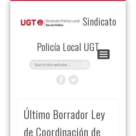
PERMUTAS
CONTACTO
VENTAJAS
AFILIACIÓN
SERVICIOS
INICIO
Envía tu permuta
Noticias
Descuentos
Federación
Jurídicos
Solicitud
Sindicato
Policía Local UGT
Último Borrador Ley
de Coordinación de