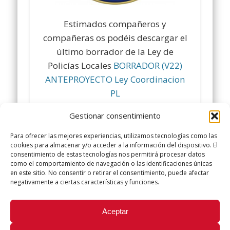
Estimados compañeros y
compañeras os podéis descargar el
último borrador de la Ley de
Policías Locales
BORRADOR (V22)
ANTEPROYECTO Ley Coordinacion
PL
Gestionar consentimiento
Comparte y siguenos en
www.facebook.com/policialocalugt
Para ofrecer las mejores experiencias, utilizamos tecnologías como las
cookies para almacenar y/o acceder a la información del dispositivo. El
Twitter @ugtpolicialocal
consentimiento de estas tecnologías nos permitirá procesar datos
como el comportamiento de navegación o las identificaciones únicas
www.policialocalugt.es
en este sitio. No consentir o retirar el consentimiento, puede afectar
negativamente a ciertas características y funciones.
Did you like this article? Share it with your friends!
Aceptar
Tweet