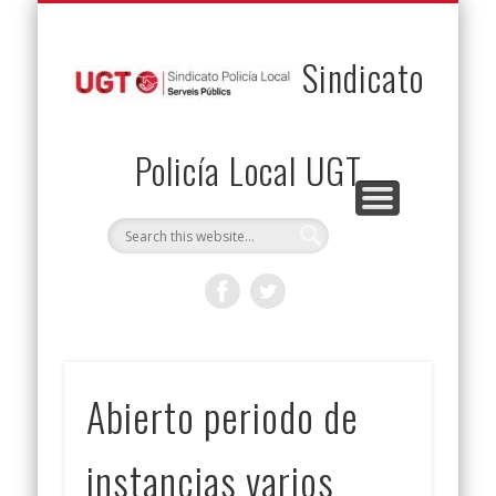
PERMUTAS
CONTACTO
VENTAJAS
AFILIACIÓN
SERVICIOS
INICIO
Envía tu permuta
Noticias
Descuentos
Federación
Jurídicos
Solicitud
Sindicato
Policía Local UGT
Abierto periodo de
instancias varios