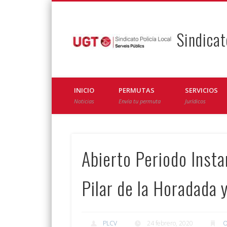
Sindicat
Facebook
Twitter
INICIO
PERMUTAS
SERVICIOS
Noticias
Envía tu permuta
Jurídicos
Abierto Periodo Instan
Pilar de la Horadada
PLCV
24 febrero, 2020
O