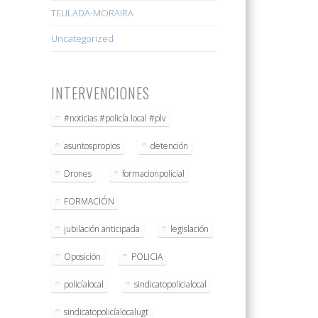
TEULADA-MORAIRA
Uncategorized
INTERVENCIONES
#noticias #policía local #plv
asuntospropios
detención
Drones
formacionpolicial
FORMACIÓN
jubilación anticipada
legislación
Oposición
POLICIA
policíalocal
sindicatopolicialocal
sindicatopolicíalocalugt