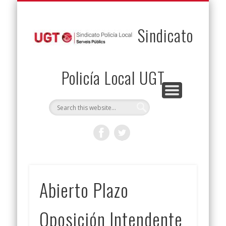
PERMUTAS
CONTACTO
VENTAJAS
AFILIACIÓN
SERVICIOS
INICIO
Envía tu permuta
Noticias
Descuentos
Federación
Jurídicos
Solicitud
Sindicato
Policía Local UGT
Abierto Plazo
Oposición Intendente