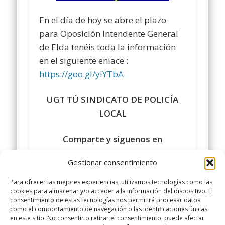
En el día de hoy se abre el plazo
para Oposición Intendente General
de Elda tenéis toda la información
en el siguiente enlace :
https://goo.gl/yiYTbA
UGT TÚ SINDICATO DE POLICÍA
LOCAL
Comparte y siguenos en
https://www.facebook.com/policialocalugt
Gestionar consentimiento
#sindicatopolicialocalugt#UGT
Para ofrecer las mejores experiencias, utilizamos tecnologías como las
+Sindicato Policía Local UGT
cookies para almacenar y/o acceder a la información del dispositivo. El
consentimiento de estas tecnologías nos permitirá procesar datos
twitter.com/UGTPoliciaLocal
como el comportamiento de navegación o las identificaciones únicas
http://www.policialocalugt.es
en este sitio. No consentir o retirar el consentimiento, puede afectar