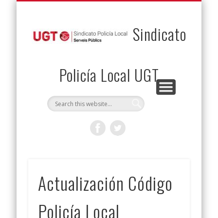
PERMUTAS
CONTACTO
VENTAJAS
AFILIACIÓN
SERVICIOS
INICIO
Envía tu permuta
Noticias
Descuentos
Federación
Jurídicos
Solicitud
Sindicato
Policía Local UGT
Actualización Código
Policía Local