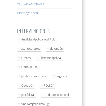
TEULADA-MORAIRA
Uncategorized
INTERVENCIONES
#noticias #policía local #plv
asuntospropios
detención
Drones
formacionpolicial
FORMACIÓN
jubilación anticipada
legislación
Oposición
POLICIA
policíalocal
sindicatopolicialocal
sindicatopolicíalocalugt