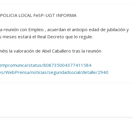
 POLICIA LOCAL FeSP-UGT INFORMA
 reunión con Empleo , acuerdan el anticipo edad de jubilación y
s meses estará el Real Decreto que lo regule.
néis la valoración de Abel Caballero tras la reunión
m/fempcomunica/status/808735004377411584
es/WebPrensa/noticias/seguridadsocial/detalle/2940