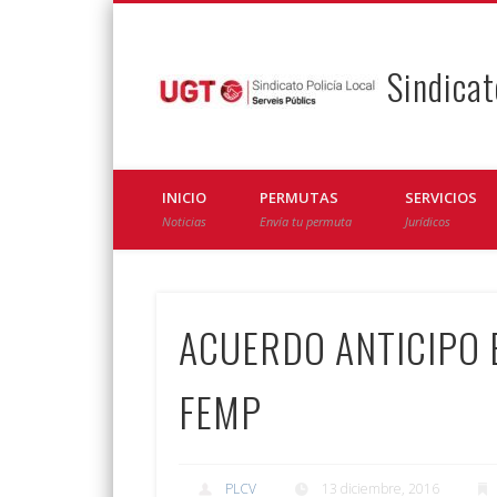
Sindicat
Facebook
Twitter
INICIO
PERMUTAS
SERVICIOS
Noticias
Envía tu permuta
Jurídicos
ACUERDO ANTICIPO 
FEMP
PLCV
13 diciembre, 2016