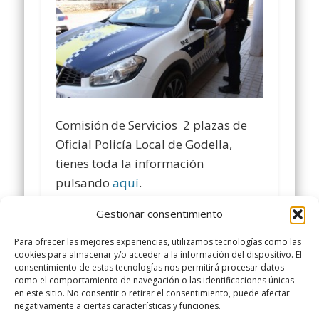
Comisión de Servicios 2 plazas de
Oficial Policía Local de Godella,
tienes toda la información
pulsando
aquí
.
Gestionar consentimiento
Comparte y siguenos en
www.facebook.com/policialocalugt
Para ofrecer las mejores experiencias, utilizamos tecnologías como las
cookies para almacenar y/o acceder a la información del dispositivo. El
consentimiento de estas tecnologías nos permitirá procesar datos
Twitter @ugtpolicialocal
como el comportamiento de navegación o las identificaciones únicas
www.policialocalugt.
es
en este sitio. No consentir o retirar el consentimiento, puede afectar
negativamente a ciertas características y funciones.