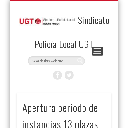
PERMUTAS
CONTACTO
VENTAJAS
AFILIACIÓN
SERVICIOS
INICIO
Envía tu permuta
Noticias
Descuentos
Federación
Jurídicos
Solicitud
Sindicato
Policía Local UGT
Apertura periodo de
instancias 13 plazas