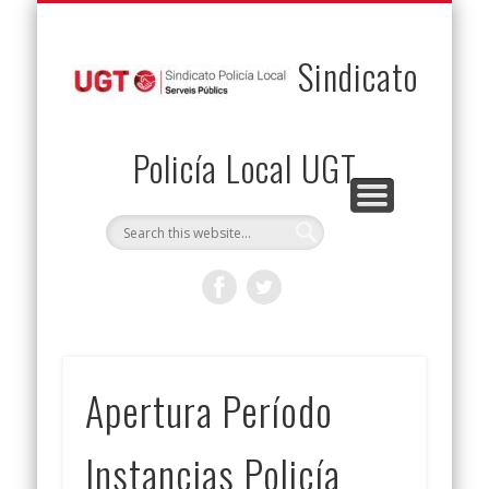
PERMUTAS
CONTACTO
VENTAJAS
AFILIACIÓN
SERVICIOS
INICIO
Envía tu permuta
Noticias
Descuentos
Federación
Jurídicos
Solicitud
Sindicato
Policía Local UGT
Apertura Período
Instancias Policía