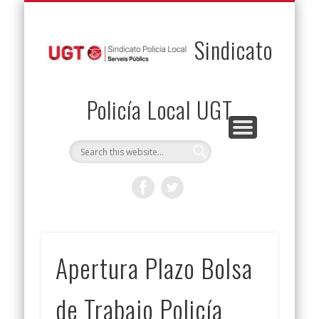
PERMUTAS
CONTACTO
VENTAJAS
AFILIACIÓN
SERVICIOS
INICIO
Envía tu permuta
Noticias
Descuentos
Federación
Jurídicos
Solicitud
Sindicato
Policía Local UGT
Apertura Plazo Bolsa
de Trabajo Policía