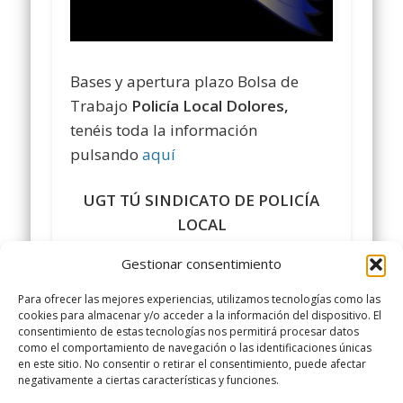
Bases y apertura plazo Bolsa de
Trabajo
Policía Local Dolores,
tenéis toda la información
pulsando
aquí
UGT TÚ SINDICATO DE POLICÍA
LOCAL
Gestionar consentimiento
Comparte y siguenos en
https://www.facebook.com/policialocalugt/%0
Para ofrecer las mejores experiencias, utilizamos tecnologías como las
cookies para almacenar y/o acceder a la información del dispositivo. El
consentimiento de estas tecnologías nos permitirá procesar datos
#sindicatopolicialocalugt#UGT
como el comportamiento de navegación o las identificaciones únicas
+Sindicato Policía Local UGT
en este sitio. No consentir o retirar el consentimiento, puede afectar
negativamente a ciertas características y funciones.