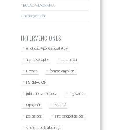
TEULADA-MORAIRA
Uncategorized
INTERVENCIONES
#noticias #policía local #plv
asuntospropios
detención
Drones
formacionpolicial
FORMACIÓN
jubilación anticipada
legislación
Oposición
POLICIA
policíalocal
sindicatopolicialocal
sindicatopolicíalocalugt