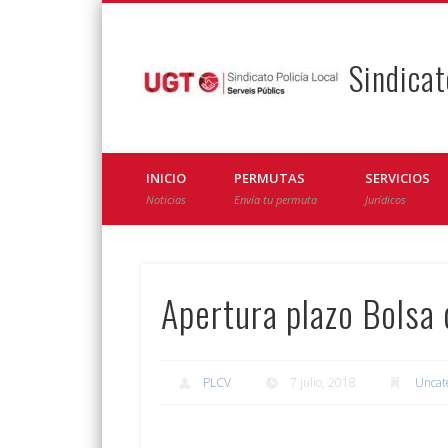
Sindicat
Facebook
Twitter
INICIO
PERMUTAS
SERVICIOS
Noticias
Envía tu permuta
Jurídicos
Apertura plazo Bolsa 
PLCV
7 julio, 2018
Uncat