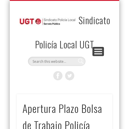
PERMUTAS
CONTACTO
VENTAJAS
AFILIACIÓN
SERVICIOS
INICIO
Envía tu permuta
Noticias
Descuentos
Federación
Jurídicos
Solicitud
Sindicato
Policía Local UGT
Apertura Plazo Bolsa
de Trabajo Policía