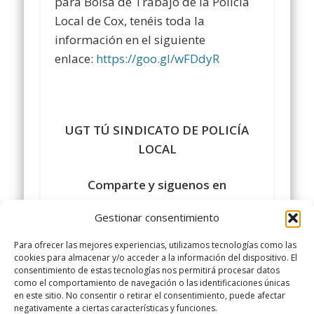
para Bolsa de Trabajo de la Policía
Local de Cox, tenéis toda la
información en el siguiente
enlace:
https://goo.gl/wFDdyR
UGT TÚ SINDICATO DE POLICÍA
LOCAL
Comparte y siguenos en
https://www.facebook.com/policialocalugt
Gestionar consentimiento
#sindicatopolicialocalugt#UGT
Para ofrecer las mejores experiencias, utilizamos tecnologías como las
+Sindicato Policía Local UGT
cookies para almacenar y/o acceder a la información del dispositivo. El
consentimiento de estas tecnologías nos permitirá procesar datos
twitter.com/UGTPoliciaLocal
como el comportamiento de navegación o las identificaciones únicas
http://www.policialocalugt.es
en este sitio. No consentir o retirar el consentimiento, puede afectar
negativamente a ciertas características y funciones.