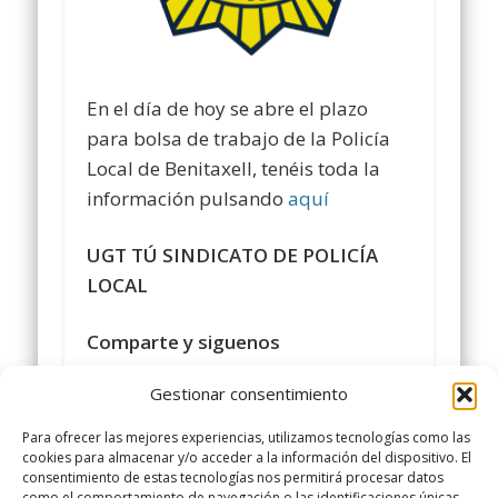
En el día de hoy se abre el plazo
para bolsa de trabajo de la Policía
Local de Benitaxell, tenéis toda la
información pulsando
aquí
UGT TÚ SINDICATO DE POLICÍA
LOCAL
Comparte y siguenos
en
https://www.facebook.com/policialocalu
Gestionar consentimiento
#
sindicatopolicialocalugt
#UGT
Para ofrecer las mejores experiencias, utilizamos tecnologías como las
+Sindicato Policía Local UGT
cookies para almacenar y/o acceder a la información del dispositivo. El
consentimiento de estas tecnologías nos permitirá procesar datos
twitter.com/UGTPoliciaLocal
como el comportamiento de navegación o las identificaciones únicas