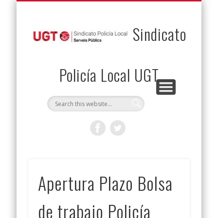
PERMUTAS
CONTACTO
VENTAJAS
AFILIACIÓN
SERVICIOS
INICIO
Envía tu permuta
Noticias
Descuentos
Federación
Jurídicos
Solicitud
Sindicato
Policía Local UGT
Apertura Plazo Bolsa
de trabajo Policía