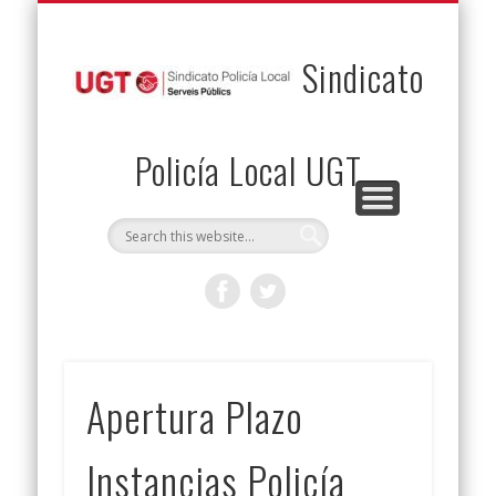
PERMUTAS
CONTACTO
VENTAJAS
AFILIACIÓN
SERVICIOS
INICIO
Envía tu permuta
Noticias
Descuentos
Federación
Jurídicos
Solicitud
Sindicato
Policía Local UGT
Apertura Plazo
Instancias Policía