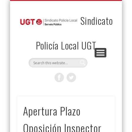
PERMUTAS
CONTACTO
VENTAJAS
AFILIACIÓN
SERVICIOS
INICIO
Envía tu permuta
Noticias
Descuentos
Federación
Jurídicos
Solicitud
Sindicato
Policía Local UGT
Apertura Plazo
Oposición Inspector