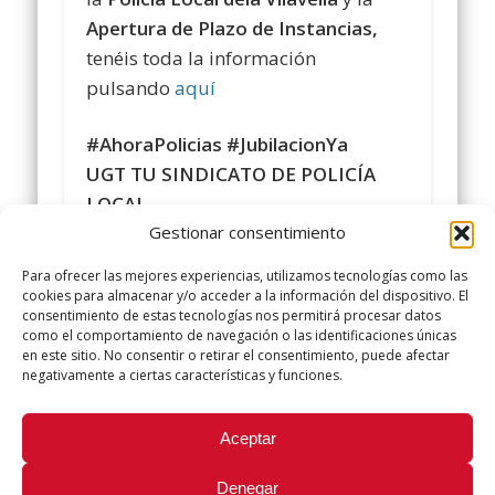
Apertura de Plazo de Instancias,
tenéis toda la información
pulsando
aquí
#AhoraPolicias
#JubilacionYa
UGT TU SINDICATO DE POLICÍA
LOCAL
Gestionar consentimiento
Comparte y siguenos en
https://www.facebook.com/policialocalugt
Para ofrecer las mejores experiencias, utilizamos tecnologías como las
#sindicatopolicialocalugt
#UGT
cookies para almacenar y/o acceder a la información del dispositivo. El
consentimiento de estas tecnologías nos permitirá procesar datos
+Sindicato Policía Local UGT UGT
como el comportamiento de navegación o las identificaciones únicas
twitter.com/UGTPoliciaLocal
en este sitio. No consentir o retirar el consentimiento, puede afectar
negativamente a ciertas características y funciones.
http://www.policialocalugt.e
s
Did you like this article? Share it with your friends!
Aceptar
Tweet
Denegar