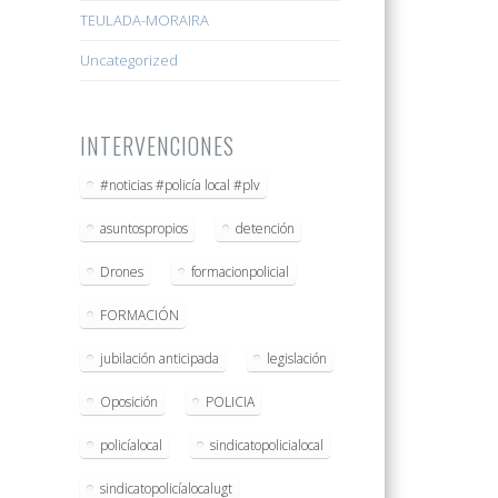
TEULADA-MORAIRA
Uncategorized
INTERVENCIONES
#noticias #policía local #plv
asuntospropios
detención
Drones
formacionpolicial
FORMACIÓN
jubilación anticipada
legislación
Oposición
POLICIA
policíalocal
sindicatopolicialocal
sindicatopolicíalocalugt