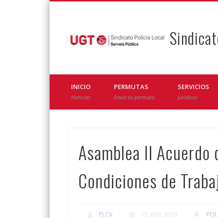
Sindicat
Facebook
Twitter
INICIO
PERMUTAS
SERVICIOS
Noticias
Envía tu permuta
Jurídicos
Asamblea II Acuerdo d
Condiciones de Traba
PLCV
19 abril, 2018
POL