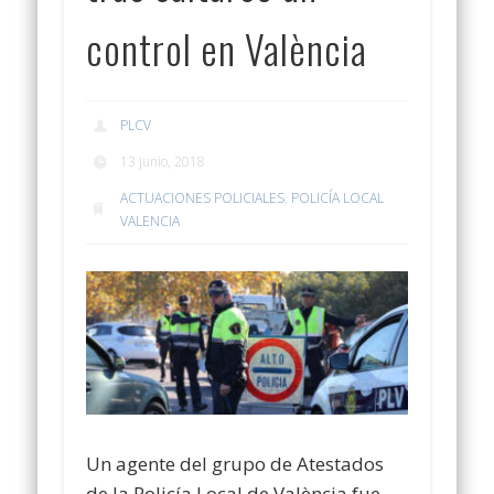
control en València
PLCV
13 junio, 2018
ACTUACIONES POLICIALES
,
POLICÍA LOCAL
VALENCIA
Un agente del grupo de Atestados
de la Policía Local de València fue