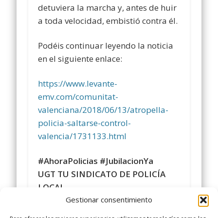
detuviera la marcha y, antes de huir
a toda velocidad, embistió contra él.
Podéis continuar leyendo la noticia
en el siguiente enlace:
https://www.levante-
emv.com/comunitat-
valenciana/2018/06/13/atropella-
policia-saltarse-control-
valencia/1731133.html
#AhoraPolicias
#JubilacionYa
UGT TU SINDICATO DE POLICÍA
LOCAL
Gestionar consentimiento
Comparte y siguenos en
https://www.facebook.com/policialocalugt