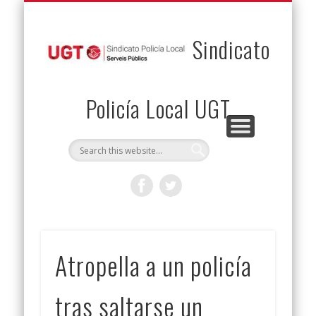
PERMUTAS
CONTACTO
VENTAJAS
AFILIACIÓN
SERVICIOS
INICIO
Envía tu permuta
Noticias
Descuentos
Federación
Jurídicos
Solicitud
Sindicato
Policía Local UGT
Atropella a un policía
tras saltarse un