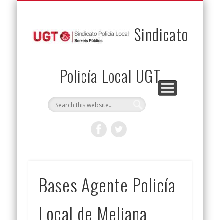
PERMUTAS
CONTACTO
VENTAJAS
AFILIACIÓN
SERVICIOS
INICIO
Envía tu permuta
Noticias
Descuentos
Federación
Jurídicos
Solicitud
Sindicato
Policía Local UGT
Bases Agente Policía
Local de Meliana