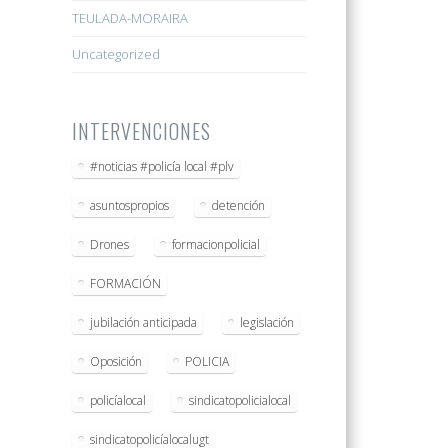
TEULADA-MORAIRA
Uncategorized
INTERVENCIONES
#noticias #policía local #plv
asuntospropios
detención
Drones
formacionpolicial
FORMACIÓN
jubilación anticipada
legislación
Oposición
POLICIA
policíalocal
sindicatopolicialocal
sindicatopolicíalocalugt