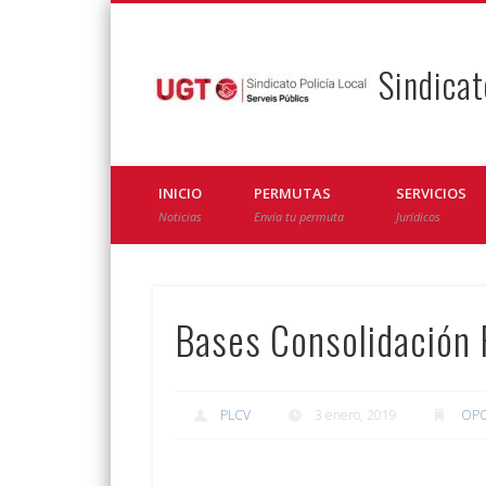
Sindicat
Facebook
Twitter
INICIO
PERMUTAS
SERVICIOS
Noticias
Envía tu permuta
Jurídicos
Bases Consolidación P
PLCV
3 enero, 2019
OPO