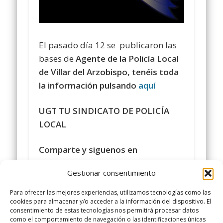
El pasado día 12 se publicaron las
bases de
Agente de la Policía Local
de Villar del Arzobispo, tenéis toda
la información pulsando
aquí
UGT TU SINDICATO DE POLICÍA
LOCAL
Comparte y siguenos en
https://www.facebook.com/policialocalugt
Gestionar consentimiento
#sindicatopolicialocalugt#UGT
Para ofrecer las mejores experiencias, utilizamos tecnologías como las
+SINDICATO POLICIA LOCAL UGT
cookies para almacenar y/o acceder a la información del dispositivo. El
consentimiento de estas tecnologías nos permitirá procesar datos
twitter.com/UGTPoliciaLocal
como el comportamiento de navegación o las identificaciones únicas