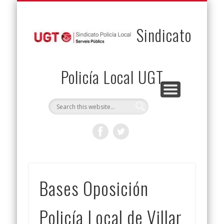
PERMUTAS
CONTACTO
VENTAJAS
AFILIACIÓN
SERVICIOS
INICIO
Envía tu permuta
Noticias
Descuentos
Federación
Jurídicos
Solicitud
Sindicato
Policía Local UGT
Bases Oposición
Policía Local de Villar