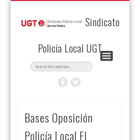
PERMUTAS
CONTACTO
VENTAJAS
AFILIACIÓN
SERVICIOS
INICIO
Envía tu permuta
Noticias
Descuentos
Federación
Jurídicos
Solicitud
Sindicato
Policía Local UGT
Bases Oposición
Policía Local El