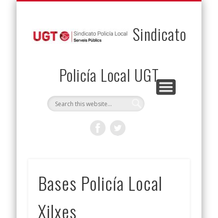
PERMUTAS
CONTACTO
VENTAJAS
AFILIACIÓN
SERVICIOS
INICIO
Envía tu permuta
Noticias
Descuentos
Federación
Jurídicos
Solicitud
Sindicato
Policía Local UGT
Bases Policía Local
Xilxes