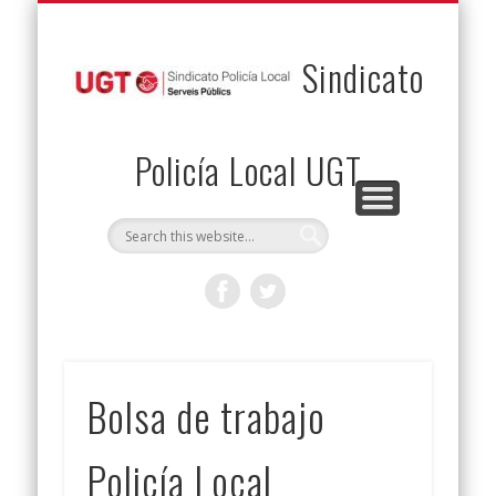
PERMUTAS
CONTACTO
VENTAJAS
AFILIACIÓN
SERVICIOS
INICIO
Envía tu permuta
Noticias
Descuentos
Federación
Jurídicos
Solicitud
Sindicato
Policía Local UGT
Bolsa de trabajo
Policía Local