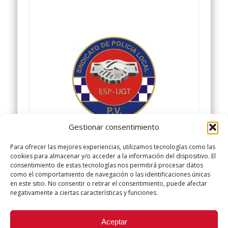
Gestionar consentimiento
Comparte y siguenos en
Para ofrecer las mejores experiencias, utilizamos tecnologías como las
www.facebook.com/policialocalugt
cookies para almacenar y/o acceder a la información del dispositivo. El
consentimiento de estas tecnologías nos permitirá procesar datos
Twitter @ugtpolicialocal
como el comportamiento de navegación o las identificaciones únicas
www.policialocalugt.es
en este sitio. No consentir o retirar el consentimiento, puede afectar
negativamente a ciertas características y funciones.
Did you like this article? Share it with your friends!
Aceptar