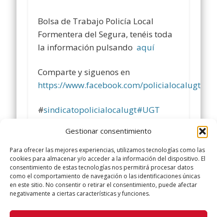
Bolsa de Trabajo Policía Local
Formentera del Segura, tenéis toda
la información pulsando
aquí
Comparte y siguenos en
https://www.facebook.com/policialocalugt
#
sindicatopolicialocalugt
#UGT
Gestionar consentimiento
+Sindicato Policía Local UGT
https://twitter.com/UGTPoliciaLocal
Para ofrecer las mejores experiencias, utilizamos tecnologías como las
cookies para almacenar y/o acceder a la información del dispositivo. El
http://www.policialocalugt.es
consentimiento de estas tecnologías nos permitirá procesar datos
como el comportamiento de navegación o las identificaciones únicas
en este sitio. No consentir o retirar el consentimiento, puede afectar
negativamente a ciertas características y funciones.