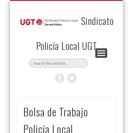
PERMUTAS
CONTACTO
VENTAJAS
AFILIACIÓN
SERVICIOS
INICIO
Envía tu permuta
Noticias
Descuentos
Federación
Jurídicos
Solicitud
Sindicato
Policía Local UGT
Bolsa de Trabajo
Policía Local