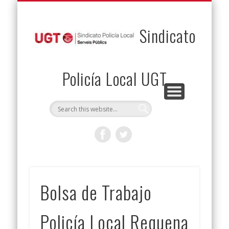
PERMUTAS
CONTACTO
VENTAJAS
AFILIACIÓN
SERVICIOS
INICIO
Envía tu permuta
Noticias
Descuentos
Federación
Jurídicos
Solicitud
Sindicato
Policía Local UGT
Bolsa de Trabajo
Policía Local Requena