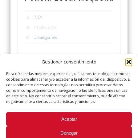
PLCV
14 julio, 2016
Uncategorized
Bolsa de Trabajo Policía Local
Gestionar consentimiento
Requena
Para ofrecer las mejores experiencias, utilizamos tecnologías como las
Enlace para las bases para Bolsa de
cookies para almacenar y/o acceder a la información del dispositivo. El
consentimiento de estas tecnologías nos permitirá procesar datos
Trabajo de Policía
como el comportamiento de navegación o las identificaciones únicas
Local
http://goo.gl/txJcwa
en este sitio. No consentir o retirar el consentimiento, puede afectar
negativamente a ciertas características y funciones.
Did you like this article? Share it with your friends!
Aceptar
Tweet
Denegar