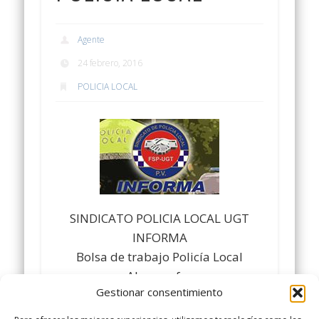
Agente
24 febrero, 2016
POLICIA LOCAL
SINDICATO POLICIA LOCAL UGT
INFORMA
Bolsa de trabajo Policía Local
Almussafes
Gestionar consentimiento
http://goo.gl/6HRAE5
Comparte y siguenos en