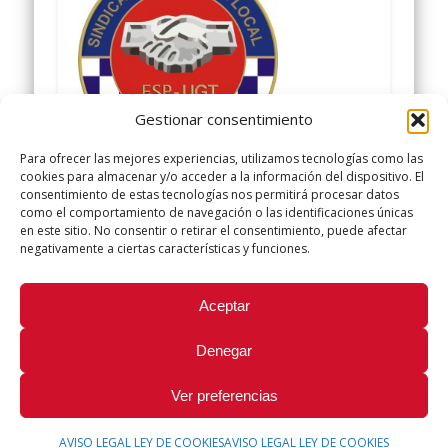
Gestionar consentimiento
Para ofrecer las mejores experiencias, utilizamos tecnologías como las
cookies para almacenar y/o acceder a la información del dispositivo. El
consentimiento de estas tecnologías nos permitirá procesar datos
Twitter @ugtpolicialocal
como el comportamiento de navegación o las identificaciones únicas
www.policialocalugt.es
en este sitio. No consentir o retirar el consentimiento, puede afectar
negativamente a ciertas características y funciones.
Did you like this article? Share it with your friends!
Aceptar
Tweet
Denegar
Ver preferencias
AVISO LEGAL LEY DE COOKIES
AVISO LEGAL LEY DE COOKIES