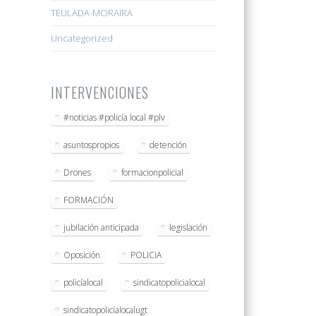
TEULADA-MORAIRA
Uncategorized
INTERVENCIONES
#noticias #policía local #plv
asuntospropios
detención
Drones
formacionpolicial
FORMACIÓN
jubilación anticipada
legislación
Oposición
POLICIA
policíalocal
sindicatopolicialocal
sindicatopolicíalocalugt