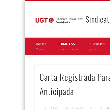
Sindicat
Facebook
Twitter
INICIO
PERMUTAS
SERVICIOS
Noticias
Envía tu permuta
Jurídicos
Carta Registrada Para
Anticipada
PLCV
29 agosto, 2018
An