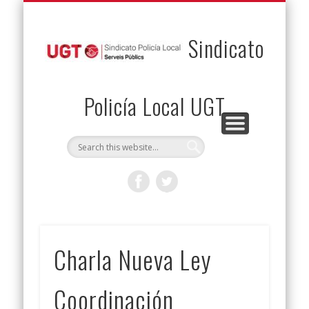
PERMUTAS
CONTACTO
VENTAJAS
AFILIACIÓN
SERVICIOS
INICIO
Envía tu permuta
Noticias
Descuentos
Federación
Jurídicos
Solicitud
Sindicato
Policía Local UGT
Charla Nueva Ley
Coordinación