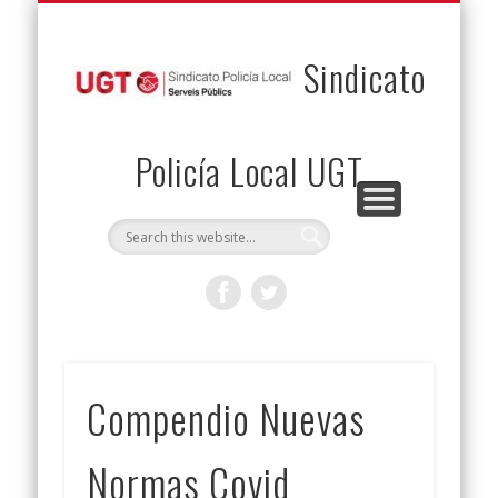
PERMUTAS
CONTACTO
VENTAJAS
AFILIACIÓN
SERVICIOS
INICIO
Envía tu permuta
Noticias
Descuentos
Federación
Jurídicos
Solicitud
Sindicato
Policía Local UGT
Compendio Nuevas
Normas Covid